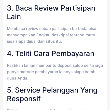
3. Baca Review Partisipan
Lain
Membaca review sebab partisipan berbeda bisa
menyampaikan Engkau deskripsi tentang mutu
jasa siapa dijual dari situs itu.
4. Teliti Cara Pembayaran
Pastikan laman membantu deposit saldo serta juga
punya metode pembayaran lainnya siapa betah
guna Anda.
5. Service Pelanggan Yang
Responsif