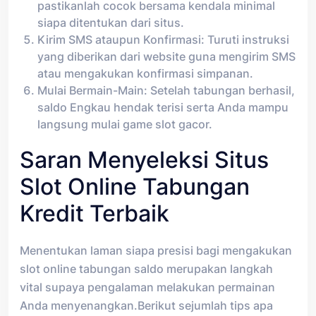
pastikanlah cocok bersama kendala minimal
siapa ditentukan dari situs.
Kirim SMS ataupun Konfirmasi: Turuti instruksi
yang diberikan dari website guna mengirim SMS
atau mengakukan konfirmasi simpanan.
Mulai Bermain-Main: Setelah tabungan berhasil,
saldo Engkau hendak terisi serta Anda mampu
langsung mulai game slot gacor.
Saran Menyeleksi Situs
Slot Online Tabungan
Kredit Terbaik
Menentukan laman siapa presisi bagi mengakukan
slot online tabungan saldo merupakan langkah
vital supaya pengalaman melakukan permainan
Anda menyenangkan.Berikut sejumlah tips apa