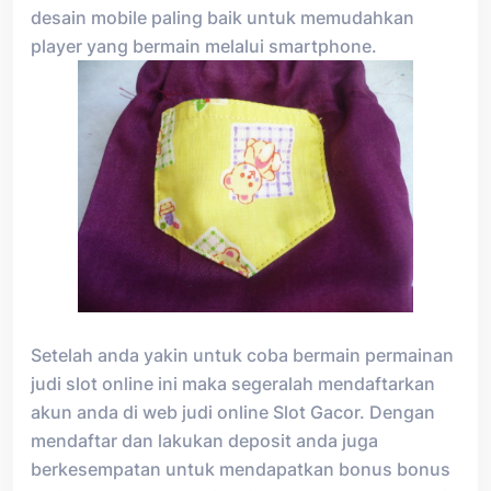
desain mobile paling baik untuk memudahkan
player yang bermain melalui smartphone.
Setelah anda yakin untuk coba bermain permainan
judi slot online ini maka segeralah mendaftarkan
akun anda di web judi online Slot Gacor. Dengan
mendaftar dan lakukan deposit anda juga
berkesempatan untuk mendapatkan bonus bonus