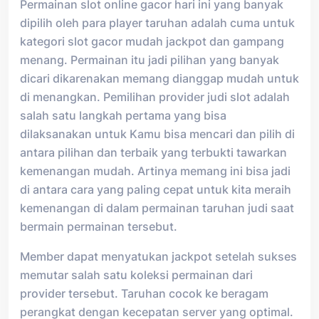
Permainan slot online gacor hari ini yang banyak
dipilih oleh para player taruhan adalah cuma untuk
kategori slot gacor mudah jackpot dan gampang
menang. Permainan itu jadi pilihan yang banyak
dicari dikarenakan memang dianggap mudah untuk
di menangkan. Pemilihan provider judi slot adalah
salah satu langkah pertama yang bisa
dilaksanakan untuk Kamu bisa mencari dan pilih di
antara pilihan dan terbaik yang terbukti tawarkan
kemenangan mudah. Artinya memang ini bisa jadi
di antara cara yang paling cepat untuk kita meraih
kemenangan di dalam permainan taruhan judi saat
bermain permainan tersebut.
Member dapat menyatukan jackpot setelah sukses
memutar salah satu koleksi permainan dari
provider tersebut. Taruhan cocok ke beragam
perangkat dengan kecepatan server yang optimal.