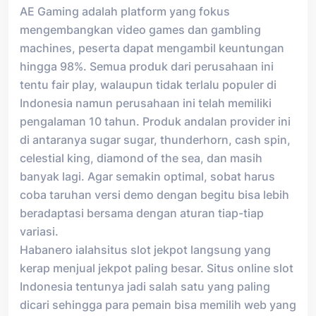
AE Gaming adalah platform yang fokus
mengembangkan video games dan gambling
machines, peserta dapat mengambil keuntungan
hingga 98%. Semua produk dari perusahaan ini
tentu fair play, walaupun tidak terlalu populer di
Indonesia namun perusahaan ini telah memiliki
pengalaman 10 tahun. Produk andalan provider ini
di antaranya sugar sugar, thunderhorn, cash spin,
celestial king, diamond of the sea, dan masih
banyak lagi. Agar semakin optimal, sobat harus
coba taruhan versi demo dengan begitu bisa lebih
beradaptasi bersama dengan aturan tiap-tiap
variasi.
Habanero ialahsitus slot jekpot langsung yang
kerap menjual jekpot paling besar. Situs online slot
Indonesia tentunya jadi salah satu yang paling
dicari sehingga para pemain bisa memilih web yang