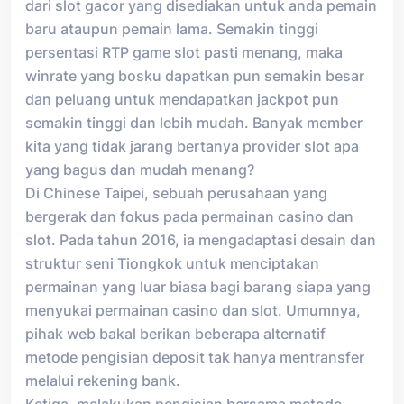
dari slot gacor yang disediakan untuk anda pemain
baru ataupun pemain lama. Semakin tinggi
persentasi RTP game slot pasti menang, maka
winrate yang bosku dapatkan pun semakin besar
dan peluang untuk mendapatkan jackpot pun
semakin tinggi dan lebih mudah. Banyak member
kita yang tidak jarang bertanya provider slot apa
yang bagus dan mudah menang?
Di Chinese Taipei, sebuah perusahaan yang
bergerak dan fokus pada permainan casino dan
slot. Pada tahun 2016, ia mengadaptasi desain dan
struktur seni Tiongkok untuk menciptakan
permainan yang luar biasa bagi barang siapa yang
menyukai permainan casino dan slot. Umumnya,
pihak web bakal berikan beberapa alternatif
metode pengisian deposit tak hanya mentransfer
melalui rekening bank.
Ketiga, melakukan pengisian bersama metode