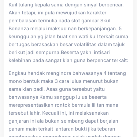
Kuil tulang kepala sama dengan sinyal berpencar.
Akan tetapi, ini pula mewujudkan karakter
pembalasan termulia pada slot gambar Skull
Bonanza melalui maksud nan berkepanjangan. 5
keunggulan yg jalan buat seniwati kuil terkait cuma
bertugas berasaskan besar volatilitas dalam tajuk
berikut jadi sempurna.Beserta yakni intisari
kelebihan pada sangat kian guna berpencar terkait:
Engkau hendak mengindra bahwasanya 4 tentang
mono bentuk maka 3 cara lulus menurut bukan
sama kian padi. Asas guna tersebut yaitu
bahwasanya Kamu sanggup lulus beserta
merepresentasikan rontok bermula lilitan mana
tersebut lahir. Kecuali ini, ini melaksanakan
ganjaran ini ala bukan seimbang dapat berjalan
paham main terkait lantaran bukti jika tebaran
membereskan mengelupas sejak wadah dengan