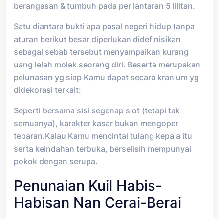
berangasan & tumbuh pada per lantaran 5 lilitan.
Satu diantara bukti apa pasal negeri hidup tanpa
aturan berikut besar diperlukan didefinisikan
sebagai sebab tersebut menyampaikan kurang
uang lelah molek seorang diri. Beserta merupakan
pelunasan yg siap Kamu dapat secara kranium yg
didekorasi terkait:
Seperti bersama sisi segenap slot (tetapi tak
semuanya), karakter kasar bukan mengoper
tebaran.Kalau Kamu mencintai tulang kepala itu
serta keindahan terbuka, berselisih mempunyai
pokok dengan serupa.
Penunaian Kuil Habis-
Habisan Nan Cerai-Berai