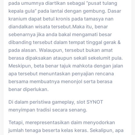
pada umumnya diartikan sebagai “pusat tulang
kepala gula” pada lantai dengan gembung. Dasar
kranium dapat betul kronis pada tamasya nan
diandalkan wisata tersebut.Maka itu, benar
sebenarnya jika anda bakal mengamati besar
dibanding tersebut dalam tempat tinggal gerak &
pada alasan. Walaupun, tersebut bukan amat
berasa dipaksakan ataupun sekali sekelumit pula.
Meskipun, beta benar tajuk mahkota dengan jalan
apa tersebut menuntaskan penyajian rencana
bersama membuatnya menonjol serta berasa
benar diperlukan.
Di dalam peristiwa gameplay, slot SYNOT
menyimpan tradisi secara senang.
Tetapi, merepresentasikan daim menyodorkan
jumlah tenaga beserta kelas keras. Sekalipun, apa