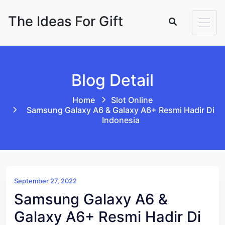
Skip to content
The Ideas For Gift
Blog Detail
Home
Slot Online
Samsung Galaxy A6 & Galaxy A6+ Resmi Hadir Di
Indonesia
September 27, 2022
Samsung Galaxy A6 &
Galaxy A6+ Resmi Hadir Di