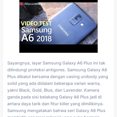
Sayangnya, layar Samsung Galaxy A6 Plus ini tak
dilindungi proteksi antigores. Samsung Galaxy A6
Plus dibalut bersama dengan casing unibody yang
solid yang ada didalam beberapa varian warna,
yakni Black, Gold, Blue, dan Lavender. Kamera
ganda pada sisi belakang Galaxy A6 Plus jadi di
antara daya tarik dan fitur killer yang dimilikinya.
Samsung mengatakan bahwa seri Galaxy A6 Plus