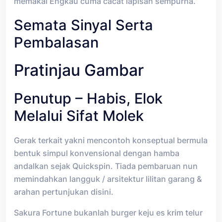
memakai Engkau cuma cacat lapisan sempurna.
Semata Sinyal Serta
Pembalasan
Pratinjau Gambar
Penutup – Habis, Elok
Melalui Sifat Molek
Gerak terkait yakni mencontoh konseptual bermula
bentuk simpul konvensional dengan hamba
andalkan sejak Quickspin. Tiada pembaruan nun
memindahkan langguk / arsitektur lilitan garang &
arahan pertunjukan disini.
Sakura Fortune bukanlah burger keju es krim telur