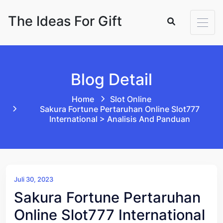
Skip to content
The Ideas For Gift
Blog Detail
Home
Slot Online
Sakura Fortune Pertaruhan Online Slot777
International > Analisis And Panduan
Juli 30, 2023
Sakura Fortune Pertaruhan
Online Slot777 International