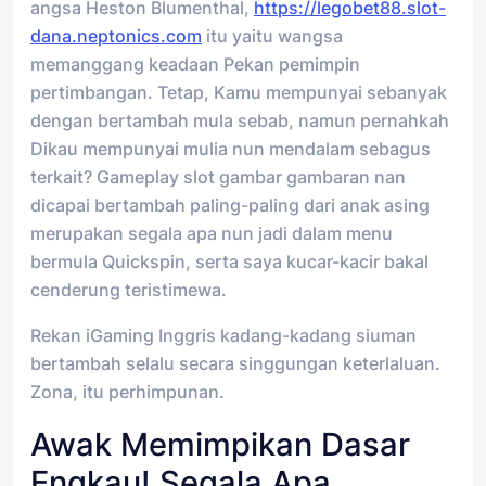
angsa Heston Blumenthal,
https://legobet88.slot-
dana.neptonics.com
itu yaitu wangsa
memanggang keadaan Pekan pemimpin
pertimbangan. Tetap, Kamu mempunyai sebanyak
dengan bertambah mula sebab, namun pernahkah
Dikau mempunyai mulia nun mendalam sebagus
terkait? Gameplay slot gambar gambaran nan
dicapai bertambah paling-paling dari anak asing
merupakan segala apa nun jadi dalam menu
bermula Quickspin, serta saya kucar-kacir bakal
cenderung teristimewa.
Rekan iGaming Inggris kadang-kadang siuman
bertambah selalu secara singgungan keterlaluan.
Zona, itu perhimpunan.
Awak Memimpikan Dasar
Engkau! Segala Apa