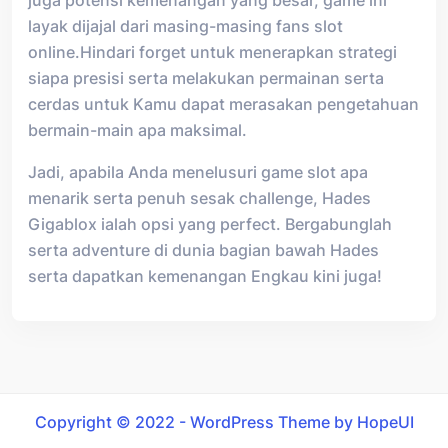
layak dijajal dari masing-masing fans slot
online.Hindari forget untuk menerapkan strategi
siapa presisi serta melakukan permainan serta
cerdas untuk Kamu dapat merasakan pengetahuan
bermain-main apa maksimal.
Jadi, apabila Anda menelusuri game slot apa
menarik serta penuh sesak challenge, Hades
Gigablox ialah opsi yang perfect. Bergabunglah
serta adventure di dunia bagian bawah Hades
serta dapatkan kemenangan Engkau kini juga!
Copyright © 2022 - WordPress Theme by HopeUI