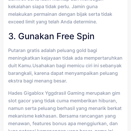
kekalahan siapa tidak perlu. Jamin guna
melakukan permainan dengan bijak serta tidak
exceed limit yang telah Anda determine.
3. Gunakan Free Spin
Putaran gratis adalah peluang gold bagi
meningkatkan kejayaan tidak ada mempertaruhkan
duit Kamu.Usahakan bagi memicu ciri ini sebanyak
barangkali, karena dapat menyampaikan peluang
ekstra bagi menang besar.
Hades Gigablox Yggdrasil Gaming merupakan gim
slot gacor yang tidak cuma memberikan hiburan,
namun serta peluang berhasil yang menarik berkat
mekanisme kekhasan. Bersama rancangan yang
menawan, features bonus apa menggiurkan, dan
juga potensi kemenangan yang besar, game ini