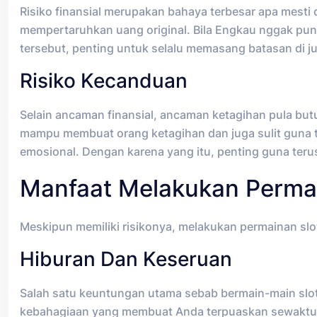
Risiko finansial merupakan bahaya terbesar apa mesti
mempertaruhkan uang original. Bila Engkau nggak puny
tersebut, penting untuk selalu memasang batasan di ju
Risiko Kecanduan
Selain ancaman finansial, ancaman ketagihan pula butu
mampu membuat orang ketagihan dan juga sulit guna t
emosional. Dengan karena yang itu, penting guna teru
Manfaat Melakukan Permai
Meskipun memiliki risikonya, melakukan permainan slo
Hiburan Dan Keseruan
Salah satu keuntungan utama sebab bermain-main slot
kebahagiaan yang membuat Anda terpuaskan sewaktu be