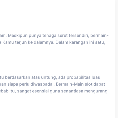
alam. Meskipun punya tenaga seret tersendiri, bermain-
Kamu terjun ke dalamnya. Dalam karangan ini satu,
tu berdasarkan atas untung, ada probabilitas luas
uan siapa perlu diwaspadai. Bermain-Main slot dapat
ab itu, sangat esensial guna senantiasa mengurangi