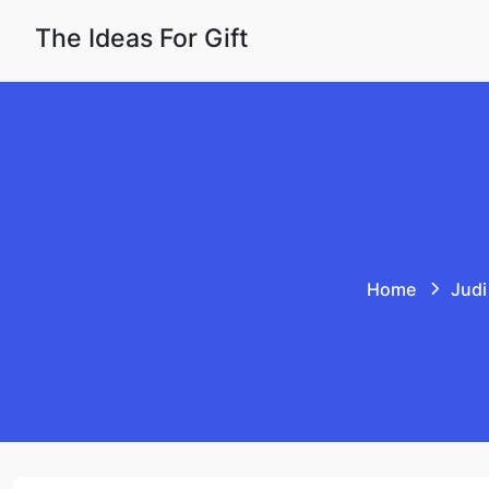
Skip to content
The Ideas For Gift
Home
Judi