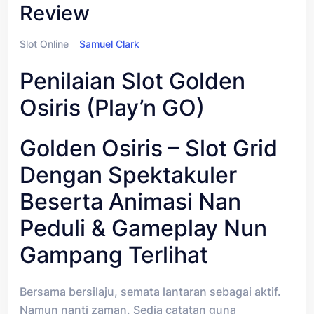
Review
Slot Online
Samuel Clark
Penilaian Slot Golden
Osiris (Play’n GO)
Golden Osiris – Slot Grid
Dengan Spektakuler
Beserta Animasi Nan
Peduli & Gameplay Nun
Gampang Terlihat
Bersama bersilaju, semata lantaran sebagai aktif.
Namun nanti zaman. Sedia catatan guna