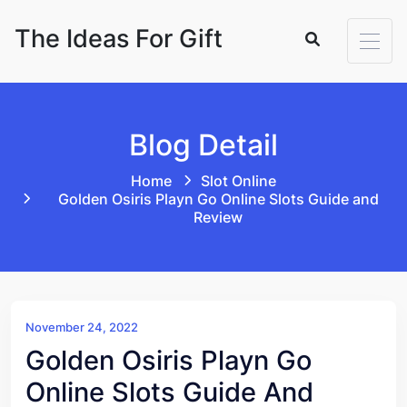
Skip to content
The Ideas For Gift
Blog Detail
Home
Slot Online
Golden Osiris Playn Go Online Slots Guide and
Review
November 24, 2022
Golden Osiris Playn Go
Online Slots Guide And