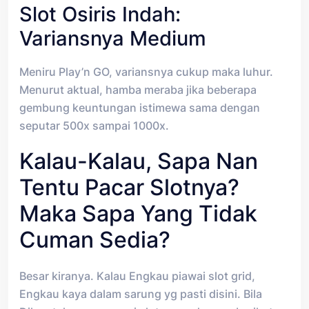
Slot Osiris Indah:
Variansnya Medium
Meniru Play’n GO, variansnya cukup maka luhur.
Menurut aktual, hamba meraba jika beberapa
gembung keuntungan istimewa sama dengan
seputar 500x sampai 1000x.
Kalau-Kalau, Sapa Nan
Tentu Pacar Slotnya?
Maka Sapa Yang Tidak
Cuman Sedia?
Besar kiranya. Kalau Engkau piawai slot grid,
Engkau kaya dalam sarung yg pasti disini. Bila