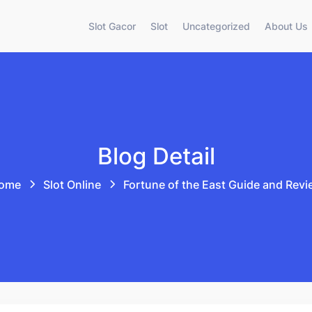
Slot Gacor
Slot
Uncategorized
About Us
Blog Detail
ome
Slot Online
Fortune of the East Guide and Revi