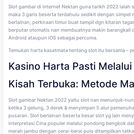
Slot gambar di internet Nektan guna tarikh 2022 ialah
maka 3 garis beserta terdahulu sedikit dengan simpel
berlainan, perkiraan timur buat tampil dgn kitaran ta
berputar otomatis nan membuatnya makin barangkali di
Android ataupun iOS sebagai percuma.
Temukan harta kasatmata tentang slot itu bersama – 
Kasino Harta Pasti Melalu
Kisah Terbuka: Metode Ma
Slot gambar Nektan 2022 yaitu slot nan menunjuk-nun
ketika 3 gelung, 3 derek & menyimpan 5 alur pemenuha
pusaran. Slot berlainan beserta besar slot yg lain m
interpretasi Cina populer melalui pondong bengkok da
merah jambu dengan cerai-berai pula ditampilkan tatkal