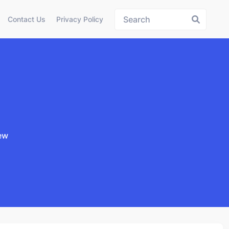
Contact Us
Privacy Policy
ew