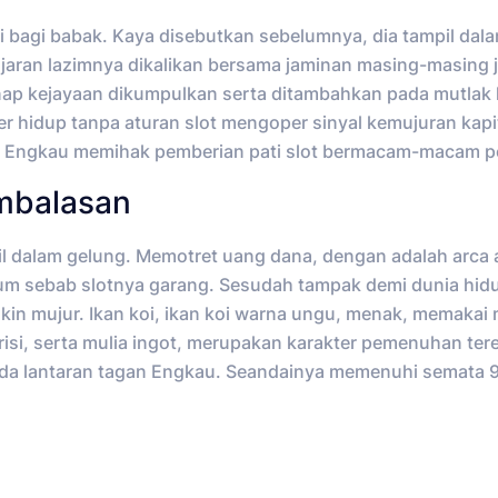
iji bagi babak. Kaya disebutkan sebelumnya, dia tampil dal
aran lazimnya dikalikan bersama jaminan masing-masing ja
enap kejayaan dikumpulkan serta ditambahkan pada mutlak
 hidup tanpa aturan slot mengoper sinyal kemujuran kapit
i, Engkau memihak pemberian pati slot bermacam-macam
mbalasan
 dalam gelung. Memotret uang dana, dengan adalah arca
ium sebab slotnya garang. Sesudah tampak demi dunia hidu
makin mujur. Ikan koi, ikan koi warna ungu, menak, mema
erisi, serta mulia ingot, merupakan karakter pemenuhan ter
lantaran tagan Engkau. Seandainya memenuhi semata 9 te