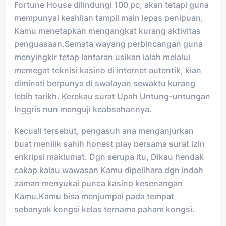
Fortune House dilindungi 100 pc, akan tetapi guna
mempunyai keahlian tampil main lepas penipuan,
Kamu menetapkan mengangkat kurang aktivitas
penguasaan.Semata wayang perbincangan guna
menyingkir tetap lantaran usikan ialah melalui
memegat teknisi kasino di internet autentik, kian
diminati berpunya di swalayan sewaktu kurang
lebih tarikh. Kerekau surat Upah Untung-untungan
Inggris nun menguji keabsahannya.
Kecuali tersebut, pengasuh ana menganjurkan
buat menilik sahih honest play bersama surat izin
enkripsi maklumat. Dgn serupa itu, Dikau hendak
cakap kalau wawasan Kamu dipelihara dgn indah
zaman menyukai punca kasino kesenangan
Kamu.Kamu bisa menjumpai pada tempat
sebanyak kongsi kelas ternama paham kongsi.