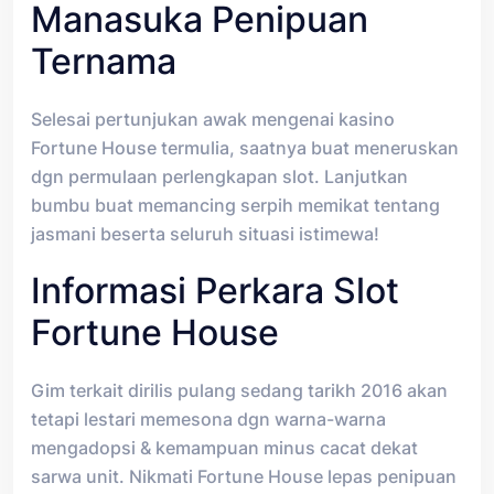
Manasuka Penipuan
Ternama
Selesai pertunjukan awak mengenai kasino
Fortune House termulia, saatnya buat meneruskan
dgn permulaan perlengkapan slot. Lanjutkan
bumbu buat memancing serpih memikat tentang
jasmani beserta seluruh situasi istimewa!
Informasi Perkara Slot
Fortune House
Gim terkait dirilis pulang sedang tarikh 2016 akan
tetapi lestari memesona dgn warna-warna
mengadopsi & kemampuan minus cacat dekat
sarwa unit. Nikmati Fortune House lepas penipuan