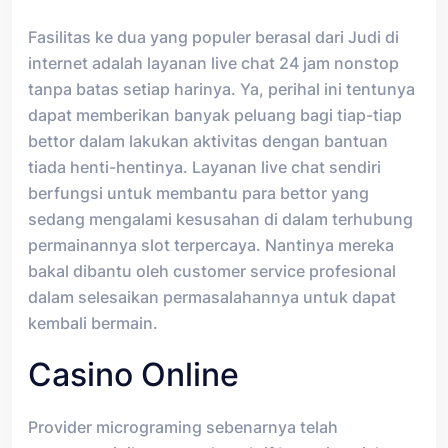
Fasilitas ke dua yang populer berasal dari Judi di
internet adalah layanan live chat 24 jam nonstop
tanpa batas setiap harinya. Ya, perihal ini tentunya
dapat memberikan banyak peluang bagi tiap-tiap
bettor dalam lakukan aktivitas dengan bantuan
tiada henti-hentinya. Layanan live chat sendiri
berfungsi untuk membantu para bettor yang
sedang mengalami kesusahan di dalam terhubung
permainannya slot terpercaya. Nantinya mereka
bakal dibantu oleh customer service profesional
dalam selesaikan permasalahannya untuk dapat
kembali bermain.
Casino Online
Provider micrograming sebenarnya telah