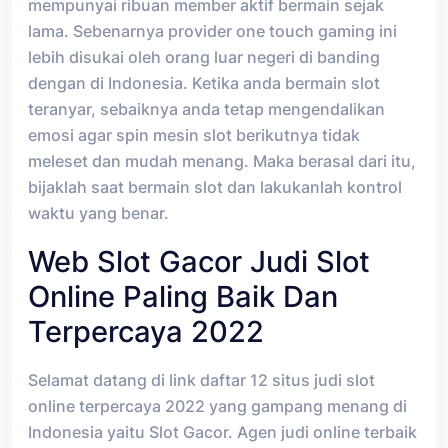
mempunyai ribuan member aktif bermain sejak
lama. Sebenarnya provider one touch gaming ini
lebih disukai oleh orang luar negeri di banding
dengan di Indonesia. Ketika anda bermain slot
teranyar, sebaiknya anda tetap mengendalikan
emosi agar spin mesin slot berikutnya tidak
meleset dan mudah menang. Maka berasal dari itu,
bijaklah saat bermain slot dan lakukanlah kontrol
waktu yang benar.
Web Slot Gacor Judi Slot
Online Paling Baik Dan
Terpercaya 2022
Selamat datang di link daftar 12 situs judi slot
online terpercaya 2022 yang gampang menang di
Indonesia yaitu Slot Gacor. Agen judi online terbaik