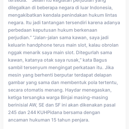
dilegalkan di beberapa negara di luar Indonesia,
mengakibatkan kendala penindakan hukum lintas
negara. Itu jadi tantangan tersendiri karena adanya
perbedaan keputusan hukum berkenaan
perjudian.” “Jalan-jalan sama kawan, saya jadi
keluarin handphone terus main slot, kalau obrolan
nggak menarik saya main slot. Ditegurlah sama
kawan, katanya otak saya rusak,” kata Bagus
sambil tersenyum mengingat perkataan itu. Jika
mesin yang berhenti berputar terdapat delapan
gambar yang sama dan membentuk pola tertentu,
secara otomatis menang. Haydar menegaskan,
ketiga tersangka warga Binjai masing-masing
berinisial AW, SE dan SF ini akan dikenakan pasal
245 dan 244 KUHPidana bersama dengan
ancaman hukuman 15 tahun penjara.