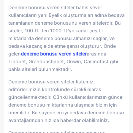
Deneme bonusu veren siteler bahis sever
kullanıcıların yeni üyelik oluşturmaları adına bedava
tanımlanan deneme bonusunu veren sitelerdir. Bu
siteler, 100 TL'den 1000 TL'ye kadar çeşitli
miktarlarda deneme bonusu almanızı sağlar, ve
bedava kazanç elde etme şansı oluşturur. Önde
gelen
deneme bonusu veren siteler
arasında
Tipobet, Grandpashabet, Onwin, Casinofast gibi
bahis siteleri bulunmaktadır.
Deneme bonusu veren siteler listemiz,
editörlerimizin kontrolünde sürekli olarak
güncellenmektedir. Çünkü kullanıcılarımızın güncel
deneme bonusu miktarlarına ulaşması bizim için
önemlidir. Bu sayede en iyi bedava deneme bonusu
avantajlarından hızlıca haberdar olabilirsiniz.
Deneme bonusu veren siteler sıralaması şu