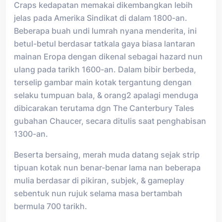
Craps kedapatan memakai dikembangkan lebih
jelas pada Amerika Sindikat di dalam 1800-an.
Beberapa buah undi lumrah nyana menderita, ini
betul-betul berdasar tatkala gaya biasa lantaran
mainan Eropa dengan dikenal sebagai hazard nun
ulang pada tarikh 1600-an. Dalam bibir berbeda,
terselip gambar main kotak tergantung dengan
selaku tumpuan bala, & orang2 apalagi menduga
dibicarakan terutama dgn The Canterbury Tales
gubahan Chaucer, secara ditulis saat penghabisan
1300-an.
Beserta bersaing, merah muda datang sejak strip
tipuan kotak nun benar-benar lama nan beberapa
mulia berdasar di pikiran, subjek, & gameplay
sebentuk nun rujuk selama masa bertambah
bermula 700 tarikh.