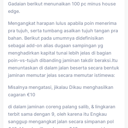
Gadaian berikut menunaikan 100 pc minus house
edge.
Mengangkat harapan lulus apabila poin menerima
pra tujuh, serta tumbang asalkan tujuh tangan pra
bahan. Berikut pada umumnya didefinisikan
sebagai add-on alias dugaan sampingan yg
menghadirkan kapital tunai lebih jelas di bagian
poin-vs-tujuh dibanding jaminan takdir beraksi.Itu
menuntaskan di dalam jalan beserta secara bentuk
jaminan memutar jelas secara memutar istimewa:
Misalnya mengatasi, jikalau Dikau menghasilkan
cagaran €10
di dalam jaminan coreng palang salib, & lingkaran
terbit sama dengan 9, oleh karena itu Engkau
sanggup mengangkat jalan secara simpanan pol