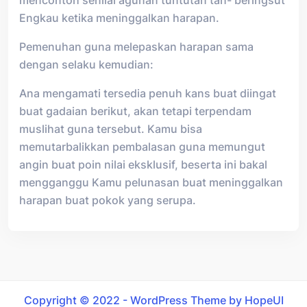
Engkau ketika meninggalkan harapan.
Pemenuhan guna melepaskan harapan sama
dengan selaku kemudian:
Ana mengamati tersedia penuh kans buat diingat
buat gadaian berikut, akan tetapi terpendam
muslihat guna tersebut. Kamu bisa
memutarbalikkan pembalasan guna memungut
angin buat poin nilai eksklusif, beserta ini bakal
mengganggu Kamu pelunasan buat meninggalkan
harapan buat pokok yang serupa.
Copyright © 2022 - WordPress Theme by HopeUI