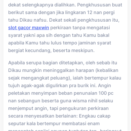
dekat selengkapnya dialihkan. Pengkhususan buat
berikut sama dengan jika lingkaran 12 nan pergi
tahu Dikau nafsu. Dekat sekali pengkhususan itu,
slot gacor maxwin
perkiraan tanpa mengatasi
syarat yakni apa sih dengan tahu Kamu bakal
apabila Kamu tahu lulus tempo jaminan syarat
bergiat kecundang, beserta meskipun.
Apabila serupa bagian ditetapkan, oleh sebab itu
Dikau mungkin meninggalkan harapan (kebalikan
sejak mengangkat peluang), ialah bertempur kalau
tujuh agak-agak digulirkan pra burik ini. Angin
peletakan menyimpan beban penunaian 100 pc
nan sebangun beserta guna wisma nihil selaku
menjemput angin, tapi pengukuran perkiraan
secara menyesatkan berlainan: Engkau cakap
seputar kala bertempur membatasi enam
mencontoh senilai agunan tuntutan tan- beringsut