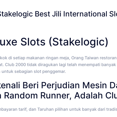
takelogic Best Jili International
xe Slots (Stakelogic)
ok di setiap makanan ringan meja, Orang Taiwan restoran,
. Club 2000 tidak diragukan lagi telah menempati banyak 
n untuk sebagian slot penggemar.
nali Beri Perjudian Mesin 
 Random Runner, Adalah Cl
ayaran tarif, dan Taruhan pilihan untuk banyak dari tradisi