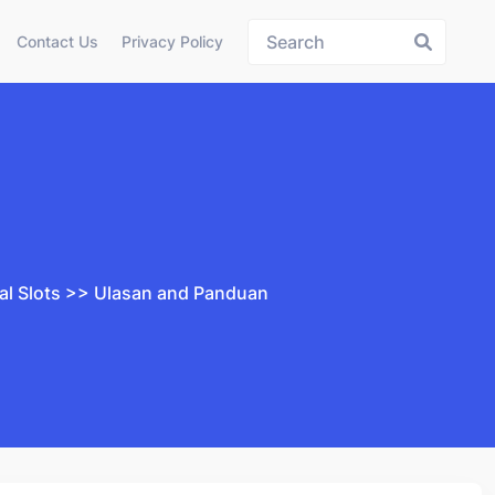
Contact Us
Privacy Policy
onal Slots >> Ulasan and Panduan