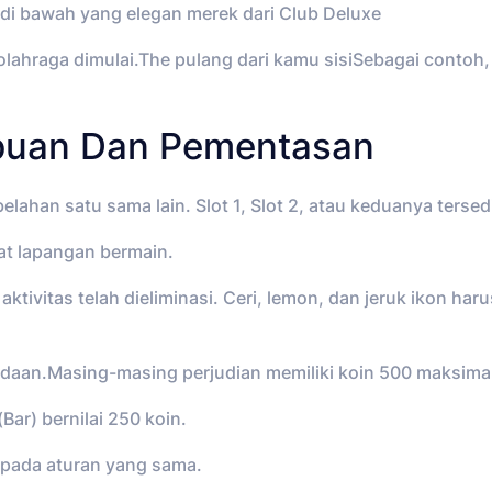
l di bawah yang elegan merek dari Club Deluxe
lahraga dimulai.The pulang dari kamu sisiSebagai contoh, 
puan Dan Pementasan
ahan satu sama lain. Slot 1, Slot 2, atau keduanya terse
at lapangan bermain.
tivitas telah dieliminasi. Ceri, lemon, dan jeruk ikon har
daan.Masing-masing perjudian memiliki koin 500 maksima
ar) bernilai 250 koin.
k pada aturan yang sama.