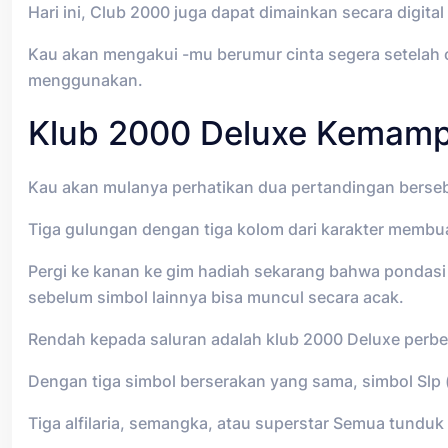
Hari ini, Club 2000 juga dapat dimainkan secara digita
Kau akan mengakui -mu berumur cinta segera setelah o
menggunakan.
Klub 2000 Deluxe Kemam
Kau akan mulanya perhatikan dua pertandingan bersebel
Tiga gulungan dengan tiga kolom dari karakter membu
Pergi ke kanan ke gim hadiah sekarang bahwa pondasi ak
sebelum simbol lainnya bisa muncul secara acak.
Rendah kepada saluran adalah klub 2000 Deluxe perbe
Dengan tiga simbol berserakan yang sama, simbol Slp (B
Tiga alfilaria, semangka, atau superstar Semua tundu