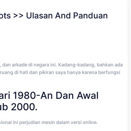
 Slots >> Ulasan And Panduan
 dan arkade di negara ini. Kadang-kadang, bahkan ada
ruang di hati dan pikiran saya hanya karena berfungsi
Dari 1980-An Dan Awal
ub 2000.
onal ini perjudian mesin dalam versi online.