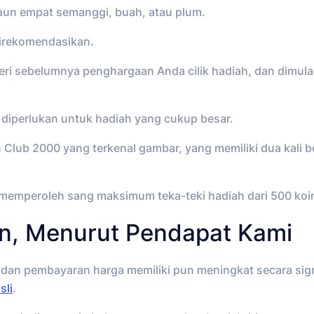
daun empat semanggi, buah, atau plum.
direkomendasikan.
ri sebelumnya penghargaan Anda cilik hadiah, dan dimula
 diperlukan untuk hadiah yang cukup besar.
b 2000 yang terkenal gambar, yang memiliki dua kali bert
a memperoleh sang maksimum teka-teki hadiah dari 500 koi
an, Menurut Pendapat Kami
, dan pembayaran harga memiliki pun meningkat secara sig
sli
.