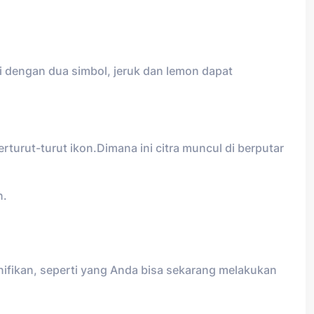
i dengan dua simbol, jeruk dan lemon dapat
urut-turut ikon.Dimana ini citra muncul di berputar
n.
nifikan, seperti yang Anda bisa sekarang melakukan