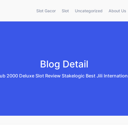
Slot Gacor
Slot
Uncategorized
About Us
Blog Detail
ub 2000 Deluxe Slot Review Stakelogic Best Jili Internati