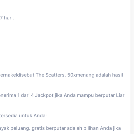
7 hari.
abernakeldisebut The Scatters. 50xmenang adalah hasil
erima 1 dari 4 Jackpot jika Anda mampu berputar Liar
 tersedia untuk Anda:
yak peluang. gratis berputar adalah pilihan Anda jika