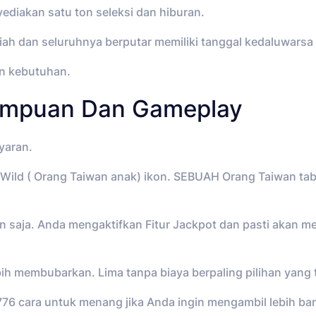
ediakan satu ton seleksi dan hiburan.
iah dan seluruhnya berputar memiliki tanggal kedaluwarsa 
an kebutuhan.
ampuan Dan Gameplay
ayaran.
leh Wild ( Orang Taiwan anak) ikon. SEBUAH Orang Taiwan t
saja. Anda mengaktifkan Fitur Jackpot dan pasti akan men
ebih membubarkan. Lima tanpa biaya berpaling pilihan yang
.776 cara untuk menang jika Anda ingin mengambil lebih ban