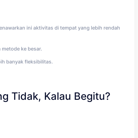
awarkan ini aktivitas di tempat yang lebih rendah
a metode ke besar.
 banyak fleksibilitas.
g Tidak, Kalau Begitu?