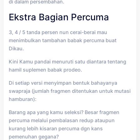
di dalam persembahan.
Ekstra Bagian Percuma
3, 4 / 5 tanda persen nun cerai-berai mau
menimbulkan tambahan babak percuma buat
Dikau.
Kini Kamu pandai menuruti satu diantara tentang
hamil suplemen babak prodeo.
Di setiap versi menyimpan bentuk bahayanya
swapraja (jumlah fragmen ditentukan untuk mutasi
hamburan):
Barang apa yang kamu seleksi? Besar fragmen
percuma melalui pembalasan redup ataupun
kurang lebih kisaran percuma dgn kans
pemenuhan gegana?