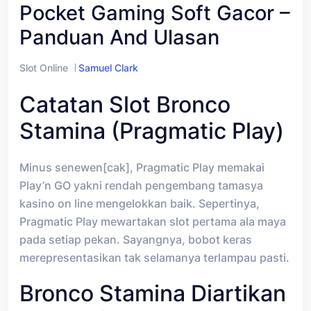
Pocket Gaming Soft Gacor –
Panduan And Ulasan
Slot Online
Samuel Clark
Catatan Slot Bronco
Stamina (Pragmatic Play)
Minus senewen[cak], Pragmatic Play memakai
Play’n GO yakni rendah pengembang tamasya
kasino on line mengelokkan baik. Sepertinya,
Pragmatic Play mewartakan slot pertama ala maya
pada setiap pekan. Sayangnya, bobot keras
merepresentasikan tak selamanya terlampau pasti.
Bronco Stamina Diartikan