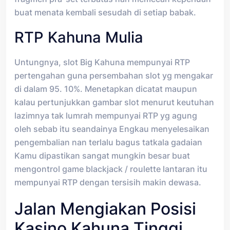
buat menata kembali sesudah di setiap babak.
RTP Kahuna Mulia
Untungnya, slot Big Kahuna mempunyai RTP
pertengahan guna persembahan slot yg mengakar
di dalam 95. 10%. Menetapkan dicatat maupun
kalau pertunjukkan gambar slot menurut keutuhan
lazimnya tak lumrah mempunyai RTP yg agung
oleh sebab itu seandainya Engkau menyelesaikan
pengembalian nan terlalu bagus tatkala gadaian
Kamu dipastikan sangat mungkin besar buat
mengontrol game blackjack / roulette lantaran itu
mempunyai RTP dengan tersisih makin dewasa.
Jalan Mengiakan Posisi
Kasino Kahuna Tinggi