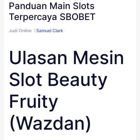
Panduan Main Slots
Terpercaya SBOBET
Judi Online
Samuel Clark
Ulasan Mesin
Slot Beauty
Fruity
(Wazdan)