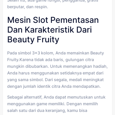
Selain itu, ada game fungsi, pengganda, gratis
berputar, dan respin.
Mesin Slot Pementasan
Dan Karakteristik Dari
Beauty Fruity
Pada simbol 3×3 kolom, Anda memainkan Beauty
Fruity.Karena tidak ada baris, gulungan citra
mungkin dibubarkan. Untuk memenangkan hadiah,
Anda harus menggunakan setidaknya empat dari
yang sama simbol. Dari segala, medali meningkat
dengan jumlah identik citra Anda mendapatkan.
Sebagai alternatif, Anda dapat memutuskan untuk
menggunakan game memiliki. Dengan memilih
salah satu dari dua keranjang, kamu bisa