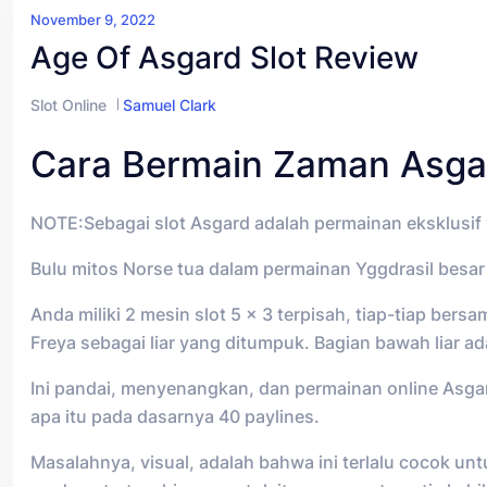
November 9, 2022
Age Of Asgard Slot Review
Slot Online
Samuel Clark
Cara Bermain Zaman Asgar
NOTE:Sebagai slot Asgard adalah permainan eksklusif
Bulu mitos Norse tua dalam permainan Yggdrasil besar 
Anda miliki 2 mesin slot 5 × 3 terpisah, tiap-tiap b
Freya sebagai liar yang ditumpuk. Bagian bawah liar 
Ini pandai, menyenangkan, dan permainan online Asga
apa itu pada dasarnya 40 paylines.
Masalahnya, visual, adalah bahwa ini terlalu cocok unt