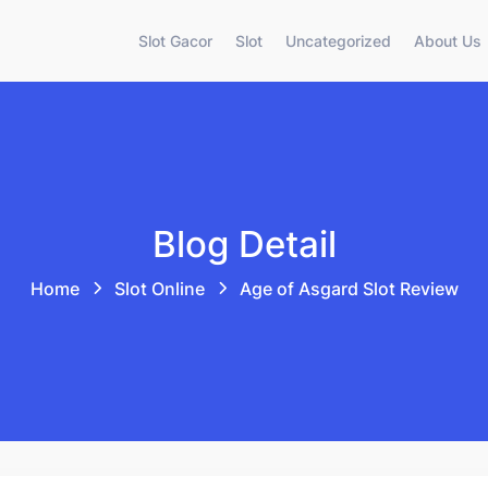
Slot Gacor
Slot
Uncategorized
About Us
Blog Detail
Home
Slot Online
Age of Asgard Slot Review