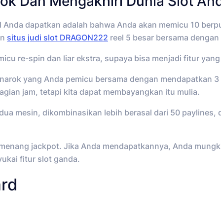
k Dan Mengakhiri Dunia Slot An
al Anda dapatkan adalah bahwa Anda akan memicu 10 berpu
an
situs judi slot DRAGON222
reel 5 besar bersama dengan 
u re-spin dan liar ekstra, supaya bisa menjadi fitur yan
gnarok yang Anda pemicu bersama dengan mendapatkan 3 te
gian jam, tetapi kita dapat membayangkan itu mulia.
 dua mesin, dikombinasikan lebih berasal dari 50 payline
 menang jackpot. Jika Anda mendapatkannya, Anda mungkin 
ai fitur slot ganda.
ard