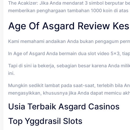
The Acakizer: Jika Anda mendarat 3 simbol berputar be
memberikan penghargaan tambahan 1000 koin di atas be
Age Of Asgard Review Kes
Kami memahami andaikan Anda bukan pengagum permain
In Age of Asgard Anda bermain dua slot video 5×3, tiap
Tapi di sini ia bekerja, sebagian besar karena Anda m
ini.
Mungkin sedikit lambat pada saat-saat, terlebih bila A
mengasyikkan, khususnya jika Anda dapat memicu akhir
Usia Terbaik Asgard Casinos
Top Yggdrasil Slots