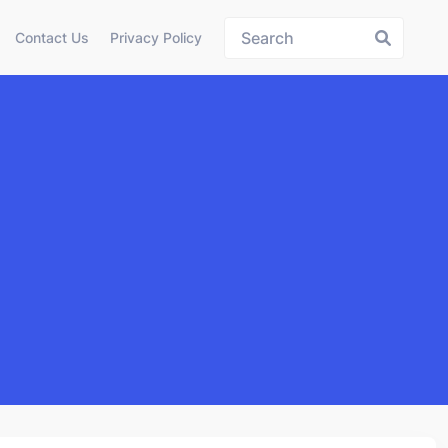
Contact Us
Privacy Policy