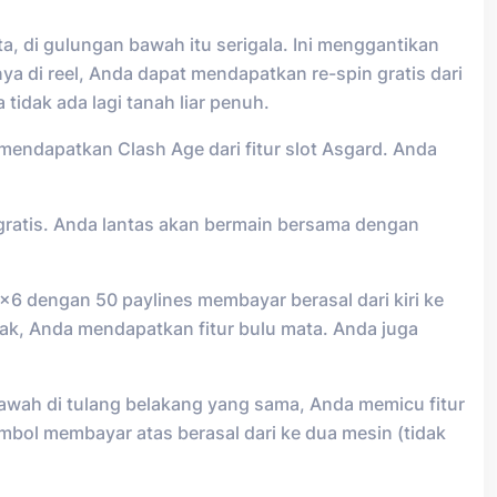
ta, di gulungan bawah itu serigala. Ini menggantikan
a di reel, Anda dapat mendapatkan re-spin gratis dari
tidak ada lagi tanah liar penuh.
mendapatkan Clash Age dari fitur slot Asgard. Anda
 gratis. Anda lantas akan bermain bersama dengan
6 dengan 50 paylines membayar berasal dari kiri ke
dak, Anda mendapatkan fitur bulu mata. Anda juga
bawah di tulang belakang yang sama, Anda memicu fitur
imbol membayar atas berasal dari ke dua mesin (tidak