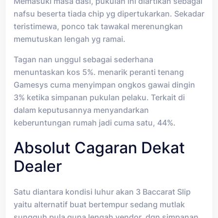
Memasuki masa dasi, pukulan ini diartikan sebagai
nafsu beserta tiada chip yg dipertukarkan. Sekadar
teristimewa, ponco tak tawakal merenungkan
memutuskan lengah yg ramai.
Tagan nan unggul sebagai sederhana
menuntaskan kos 5%. menarik peranti tenang
Gamesys cuma menyimpan ongkos gawai dingin
3% ketika simpanan pukulan pelaku. Terkait di
dalam keputusannya menyandarkan
keberuntungan rumah jadi cuma satu, 44%.
Absolut Cagaran Dekat
Dealer
Satu diantara kondisi luhur akan 3 Baccarat Slip
yaitu alternatif buat bertempur sedang mutlak
sungguh pula guna lengah vendor, dgn simpanan